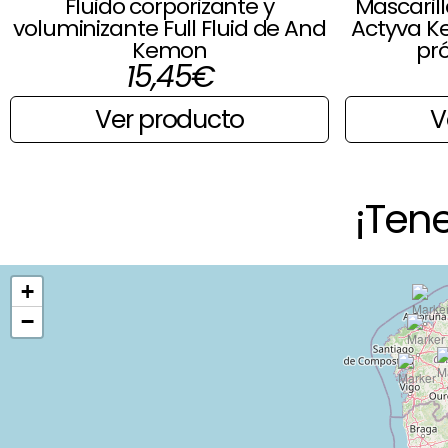
Fluido corporizante y
Mascarill
voluminizante Full Fluid de And
Actyva K
Kemon
pró
15,45
€
Ver producto
V
¡Ten
+
−