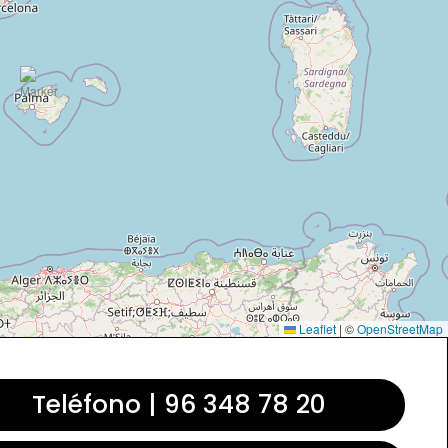
Leaflet
|
©
OpenStreetMap
Teléfono | 96 348 78 20