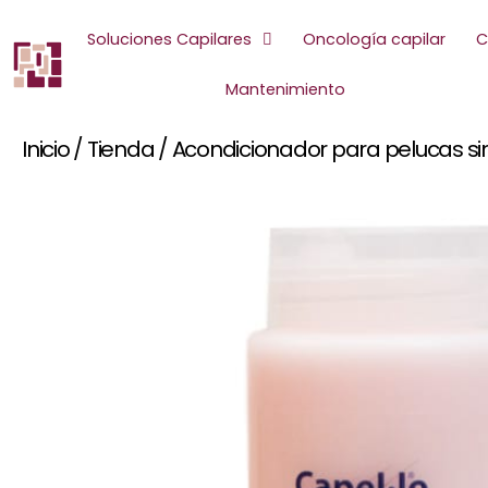
Ir
al
Soluciones Capilares
Oncología capilar
C
contenido
Mantenimiento
Inicio
/
Tienda
/
Acondicionador para pelucas si