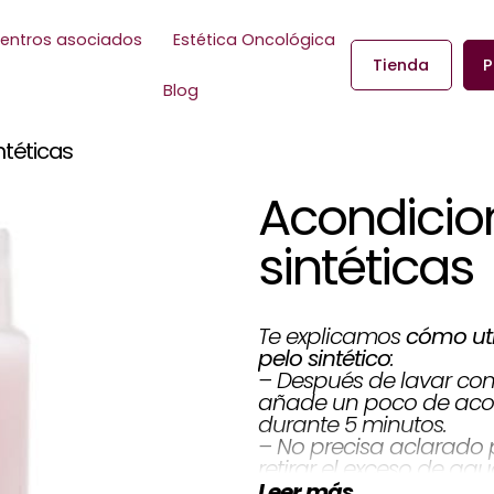
entros asociados
Estética Oncológica
Tienda
P
Blog
ntéticas
Acondicio
sintéticas
cómo uti
Te explicamos
:
pelo sintético
– Después de lavar con
añade un poco de acon
durante 5 minutos.
– No precisa aclarado 
retirar el exceso de agu
aire la peluca.
Leer más