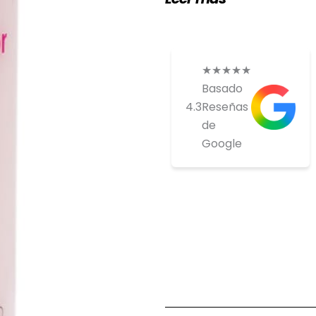
Recuerda que la fibra si
secar tu peluca con un 
como planchas o tenaci
★
★
★
★
★
Basado
4.3
Reseñas
de
Google
Si estas inte
comprar ponte
nosotros par
tenemos