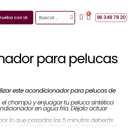
0
Search
Cart
96 348 78 20
rueba con IA
nador para pelucas
lizar este acondicionador para pelucas de
 el champú y enjuagar tu peluca sintética
dicionador en agua fría. Déjalo actuar
por lo que pasados los 5 minutos deberás
a con una toalla y tienes que dejar secar al