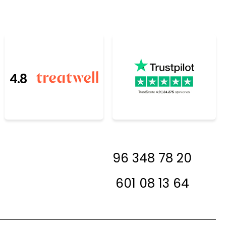
ntética no resiste el calor por lo que no podrás
secador ni utilizar otros aparatos de calor
llas.
4.8
resada, antes de
96 348 78 20
 en contacto con
a decirte si la
601 08 13 64
 en stock