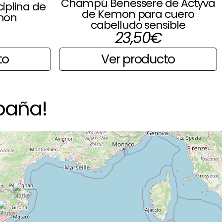
Champú Benessere de Actyva
ciplina de
de Kemon para cuero
mon
cabelludo sensible
23,50
€
to
Ver producto
paña!