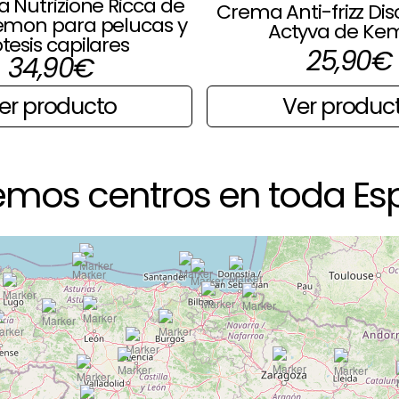
a Nutrizione Ricca de
Crema Anti-frizz Dis
emon para pelucas y
Actyva de Ke
tesis capilares
25,90
€
34,90
€
Ver produc
er producto
emos centros en toda Es