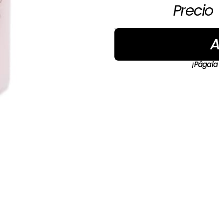
Precio
A
¡Págala