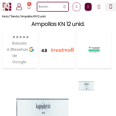
Ir
0
Cart
Search
al
contenido
Inicio
/
Tienda
/
Ampollas KN 12 unid.
Ampollas KN 12 unid.
★
★
★
★
★
Basado
4.3
Reseñas
4.8
de
Google