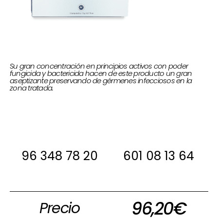
Su gran concentración en principios activos con poder
fungicida y bactericida hacen de este producto un gran
aseptizante preservando de gérmenes infecciosos en la
zona tratada.
Si estas interesada, antes de comprar
ponte en contacto con nosotros para
decirte si la tenemos en stock
96 348 78 20
601 08 13 64
96,20
€
Precio