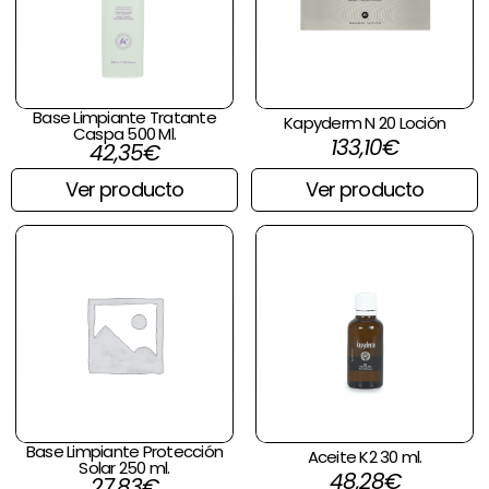
Base Limpiante Tratante
Kapyderm N 20 Loción
Caspa 500 Ml.
133,10
€
42,35
€
Ver producto
Ver producto
Base Limpiante Protección
Aceite K2 30 ml.
Solar 250 ml.
48,28
€
27,83
€