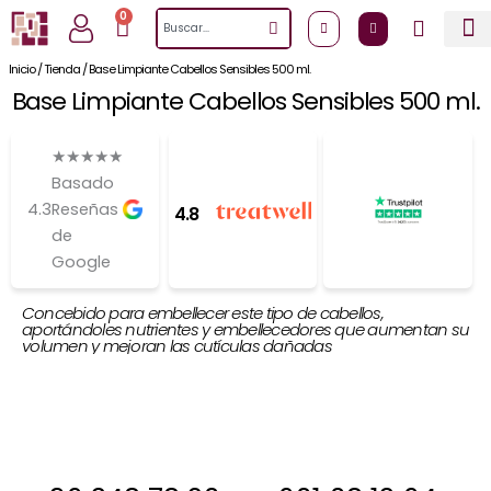
Ir
0
Cart
Search
al
contenido
Inicio
/
Tienda
/
Base Limpiante Cabellos Sensibles 500 ml.
Base Limpiante Cabellos Sensibles 500 ml.
★
★
★
★
★
Basado
4.3
Reseñas
4.8
de
Google
Concebido para embellecer este tipo de cabellos,
aportándoles nutrientes y embellecedores que aumentan su
volumen y mejoran las cutículas dañadas
Si estas interesada, antes de comprar
ponte en contacto con nosotros para
decirte si la tenemos en stock