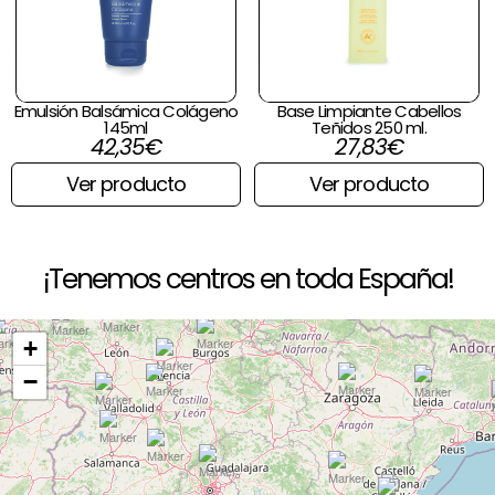
Emulsión Balsámica Colágeno
Base Limpiante Cabellos
145ml
Teñidos 250 ml.
42,35
€
27,83
€
Ver producto
Ver producto
¡Tenemos centros en toda España!
+
−