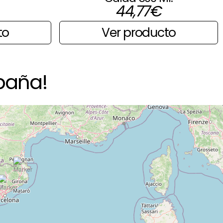
44,77
€
to
Ver producto
paña!