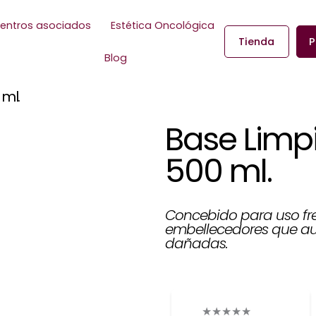
entros asociados
Estética Oncológica
Tienda
P
Blog
ml.
Base Limp
500 ml.
Concebido para uso fre
embellecedores que au
dañadas.
★
★
★
★
★