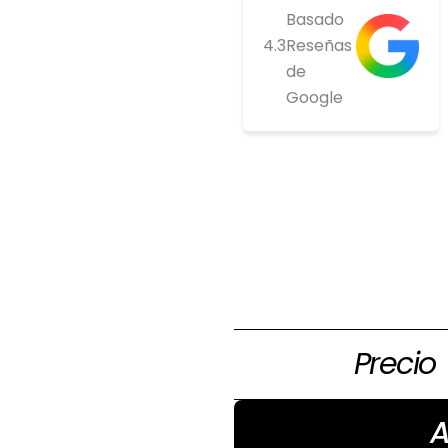
Basado
4.3
Reseñas
de
Google
Si estas inte
comprar ponte
nosotros par
tenemos
Precio
A