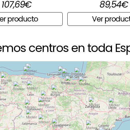
107,69
€
89,54
€
er producto
Ver produc
emos centros en toda Es