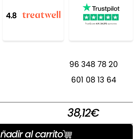
4.8
resada, antes de
96 348 78 20
 en contacto con
a decirte si la
601 08 13 64
 en stock
38,12
€
ñadir al carrito