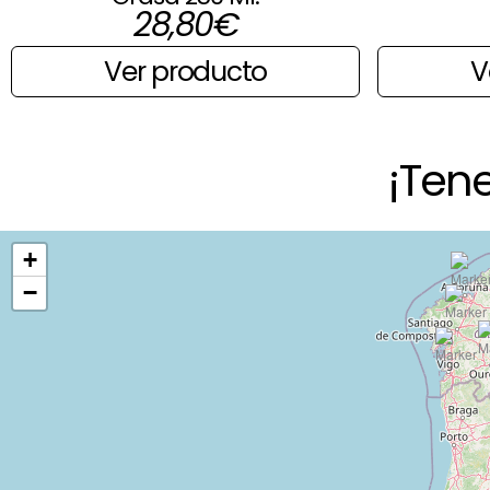
28,80
€
V
Ver producto
¡Ten
+
−