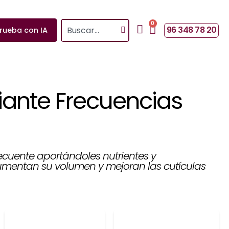
0
Search
Cart
96 348 78 20
rueba con IA
iante Frecuencias
cuente aportándoles nutrientes y
mentan su volumen y mejoran las cutículas