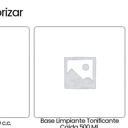
rizar
Base Limpiante Tonificante
 c.c.
Caída 500 Ml.