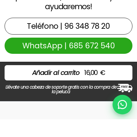
ayudaremos!
Teléfono | 96 348 78 20
WhatsApp | 685 672 540
Añadir al carrito
16,00
€
Llévate una cabeza de soporte gratis con la compra de
la peluca
Chat
Copyright © 2026 Centros Beltran | Powered by
Beltrán
Preguntas Frecuentes
Política de privacidad