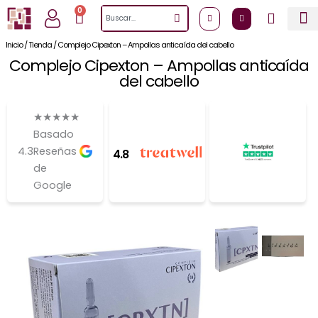
Ir
0
Cart
Search
al
contenido
Inicio
/
Tienda
/
Complejo Cipexton – Ampollas anticaída del cabello
Complejo Cipexton – Ampollas anticaída
del cabello
★
★
★
★
★
Basado
4.3
Reseñas
4.8
de
Google