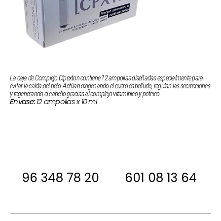
La caja de Complejo Cipexton contiene 12 ampollas diseñadas especialmente para
evitar la caída del pelo. Actúan oxigenando el cuero cabelludo, regulan las secrecciones
y regenerando el cabello gracias al complejo vitamínico y poteico.
12 ampollas x 10 ml
Envase:
Si estas interesada, antes de comprar
ponte en contacto con nosotros para
decirte si la tenemos en stock
96 348 78 20
601 08 13 64