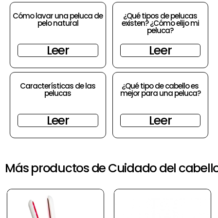
Cómo lavar una peluca de
¿Qué tipos de pelucas
pelo natural
existen? ¿Cómo elijo mi
peluca?
Leer
Leer
Características de las
¿Qué tipo de cabello es
pelucas
mejor para una peluca?
Leer
Leer
Más productos de Cuidado del cabell
El
El
precio
prec
original
actu
era:
es:
60,00€.
55,0