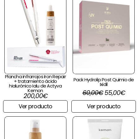
Plancha infrarrojos Iron Repair
Pack Hydrolip Post Quimio de
+ tratamiento ácido
Ixidil
hialurónico Ialu de Actyva
Kemon
60,00
€
55,00
€
200,00
€
Ver producto
Ver producto