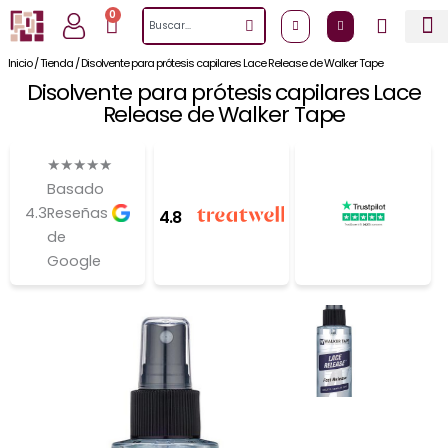
Ir
0
Cart
Search
al
contenido
Inicio
/
Tienda
/
Disolvente para prótesis capilares Lace Release de Walker Tape
Disolvente para prótesis capilares Lace
Release de Walker Tape
★
★
★
★
★
Basado
4.3
Reseñas
4.8
de
Google