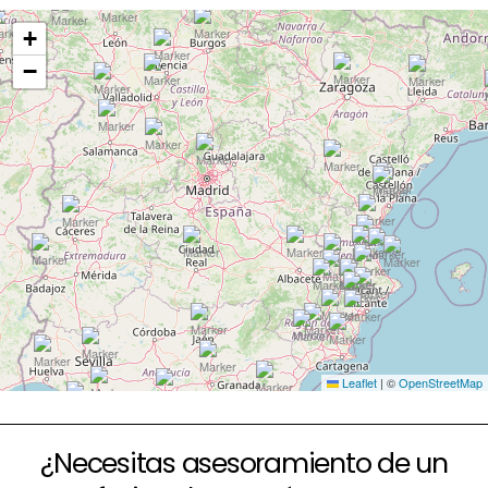
+
−
Leaflet
|
©
OpenStreetMap
¿Necesitas asesoramiento de un