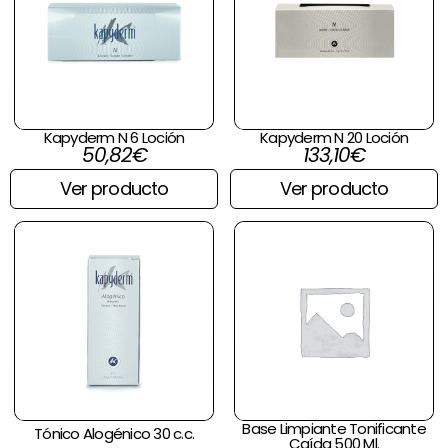
Kapyderm N 6 Loción
Kapyderm N 20 Loción
50,82
€
133,10
€
Ver producto
Ver producto
Base Limpiante Tonificante
Tónico Alogénico 30 c.c.
Caída 500 Ml.