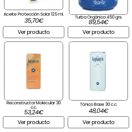
Aceite Protección Solar 125 ml.
Turba Orgánica 450 grs.
35,70
€
89,54
€
Ver producto
Ver producto
Reconstructor Molecular 30
Tónico Base 30 c.c.
c.c.
48,04
€
53,24
€
Ver producto
Ver producto