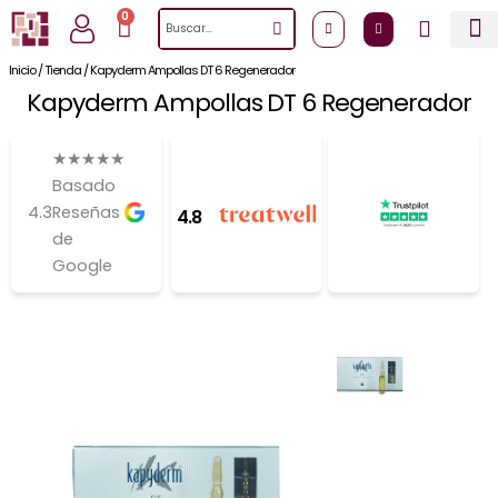
Ir
0
Cart
Search
al
contenido
Inicio
/
Tienda
/
Kapyderm Ampollas DT 6 Regenerador
Kapyderm Ampollas DT 6 Regenerador
★
★
★
★
★
Basado
4.3
Reseñas
4.8
de
Google