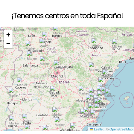
¡Tenemos centros en toda España!
+
−
Leaflet
|
©
OpenStreetMap