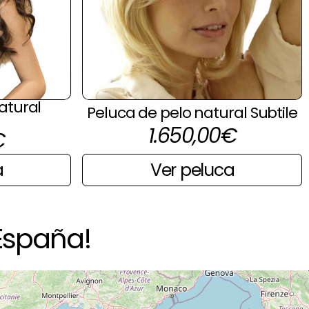
atural
Peluca de pelo natural Subtile
1.650,00
€
€
Ver peluca
a
España!