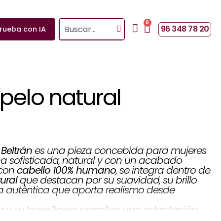
0
Search
Cart
96 348 78 20
rueba con IA
pelo natural
es una pieza concebida para mujeres
Beltrán
 sofisticada, natural y con un acabado
, se integra dentro de
cabello 100% humano
 con
que destacan por su suavidad, su brillo
ural
a auténtica que aporta realismo desde
a y su base ligera permiten una adaptación
Exception
ontorno del rostro, posicionando a