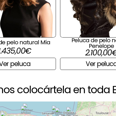
Peluca de pelo n
de pelo natural Mía
Penelope
1.435,00
€
2.100,00
Ver peluca
Ver peluc
os colocártela en toda 