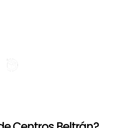
+
Devolución limitada
de Centros Beltrán?