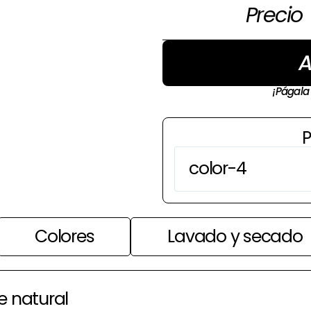
Precio
A
¡Págala
P
Colores
Lavado y secado
e natural