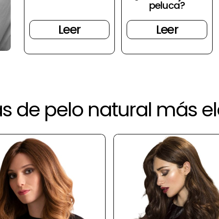
peluca?
Leer
Leer
s de pelo natural más e