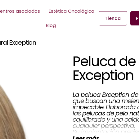
entros asociados
Estética Oncológica
Tienda
P
Blog
ral Exception
Peluca de 
Exception
La peluca Exception de 
que buscan una melena
impecable. Elaborada
pelucas de pelo nat
las
equilibrado y una caíd
cualquier perspectiva.
Su implantación precis
cómoda y discreta al c
Leer más