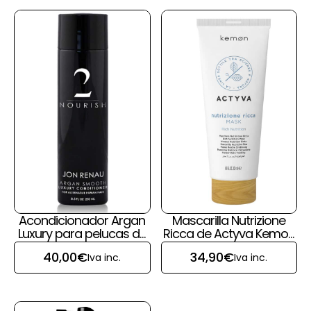
Acondicionador Argan
Mascarilla Nutrizione
Luxury para pelucas de
Ricca de Actyva Kemon
pelo natural de Jon
para pelucas y prótesis
40,00
€
34,90
€
Iva inc.
Iva inc.
Renau
capilares