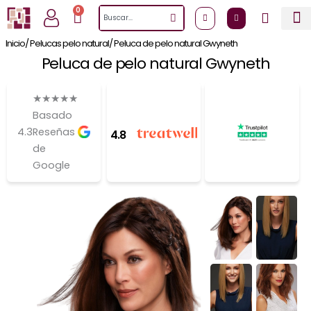
Ir
0
Cart
Search
al
contenido
Inicio
/ Pelucas pelo natural
/ Peluca de pelo natural Gwyneth
Peluca de pelo natural Gwyneth
★
★
★
★
★
Basado
4.3
Reseñas
4.8
de
Google