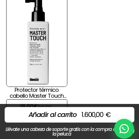
Protector térmico
cabello Master Touch
de Glossco
16,00
€
Iva inc.
Añadir al carrito
1.600,00
€
Llévate una cabeza de soporte gratis con la compra de
Chat
la peluca