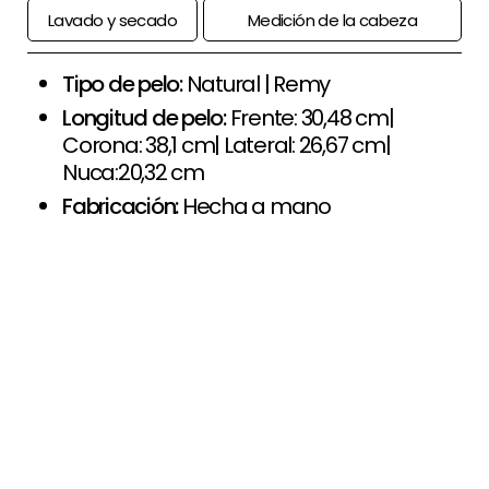
Lavado y secado
Medición de la cabeza
Tipo de pelo:
Natural | Remy
Longitud de pelo:
Frente: 30,48 cm|
Corona: 38,1 cm| Lateral: 26,67 cm|
Nuca:20,32 cm
Fabricación:
Hecha a mano
+
Paso a paso de comprar la peluca
+
Opciones de financiación
+
Devolución limitada