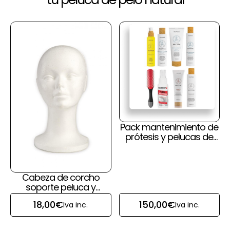
Pack mantenimiento de
prótesis y pelucas de
pelo natural y cuero
cabelludo
Cabeza de corcho
soporte peluca y
prótesis capilar
18,00
€
150,00
€
Iva inc.
Iva inc.