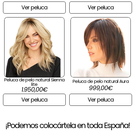
Ver peluca
Ver peluca
Peluca de pelo natural Sienna
Peluca de pelo natural Aura
lite
999,00
€
1.950,00
€
Ver peluca
Ver peluca
¡Podemos colocártela en toda España!