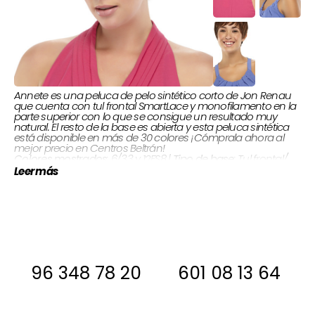
Annete es una peluca de pelo sintético corto de Jon Renau
que cuenta con tul frontal SmartLace y monofilamento en la
parte superior con lo que se consigue un resultado muy
natural. El resto de la base es abierta y esta peluca sintética
está disponible en más de 30 colores ¡Cómprala ahora al
mejor precio en Centros Beltrán!
: Tul frontal/
Tipo de base
: 6/33 y 12FS8 |
Colores mostrados
Monofilamento/ Base abierta
Leer más
Flequillo7,6 cm |
Largos cabello:
Sintético |
Tipo de cabello:
Corona 11,4 cm | Nuca 5,1 cm | Lados & atrás 6,4 cm
Si estas interesada, antes de comprar
ponte en contacto con nosotros para
decirte si la tenemos en stock
96 348 78 20
601 08 13 64