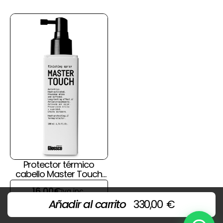
Protector térmico
cabello Master Touch
de Glossco
16,00
€
Iva inc.
Añadir al carrito
330,00
€