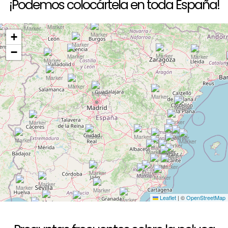
¡Podemos colocártela en toda España!
+
−
Leaflet
|
©
OpenStreetMap