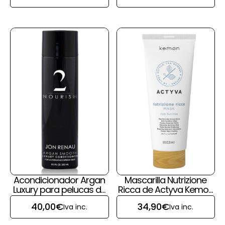
Acondicionador Argan
Mascarilla Nutrizione
Luxury para pelucas de
Ricca de Actyva Kemon
pelo natural de Jon
para pelucas y prótesis
40,00
€
34,90
€
Iva inc.
Iva inc.
Renau
capilares