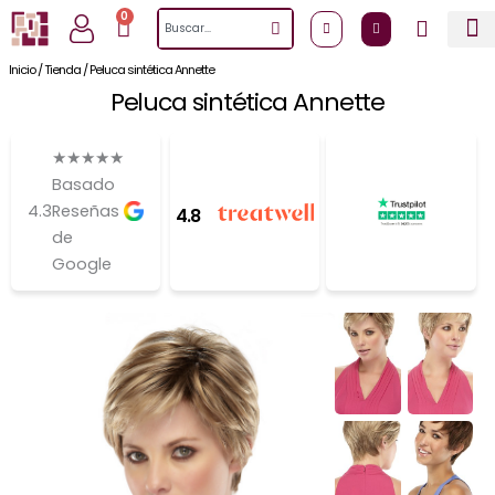
Ir
0
Cart
Search
al
contenido
Inicio
/
Tienda
/
Peluca sintética Annette
Peluca sintética Annette
★
★
★
★
★
Basado
4.3
Reseñas
4.8
de
Google