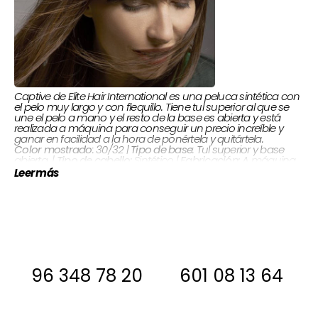
Captive de Elite Hair International es una peluca sintética con
el pelo muy largo y con flequillo. Tiene tul superior al que se
une el pelo a mano y el resto de la base es abierta y está
realizada a máquina para conseguir un precio increíble y
ganar en facilidad a la hora de ponértela y quitártela.
: Tul superior y base
Tipo de base
: 30/32 |
Color mostrado
A máquina
Fabricación:
Sintético |
Tipo de cabello:
abierta |
Leer más
Si estas interesada, antes de comprar
ponte en contacto con nosotros para
decirte si la tenemos en stock
96 348 78 20
601 08 13 64