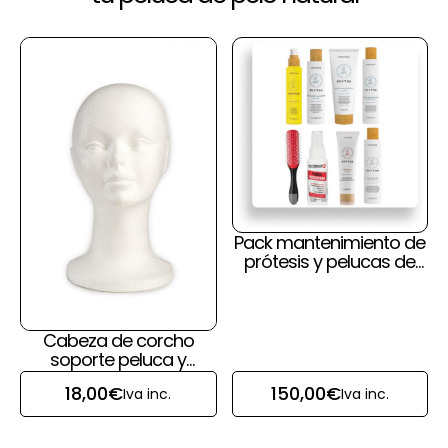
Pack mantenimiento de
prótesis y pelucas de
pelo natural y cuero
cabelludo
Cabeza de corcho
soporte peluca y
prótesis capilar
18,00
€
150,00
€
Iva inc.
Iva inc.