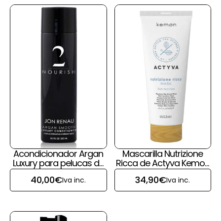
Acondicionador Argan
Mascarilla Nutrizione
Luxury para pelucas de
Ricca de Actyva Kemon
pelo natural de Jon
para pelucas y prótesis
40,00
€
34,90
€
Iva inc.
Iva inc.
Renau
capilares