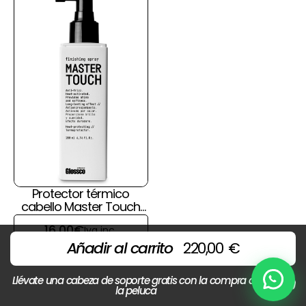
Protector térmico
cabello Master Touch
de Glossco
16,00
€
Iva inc.
Añadir al carrito
220,00
€
Llévate una cabeza de soporte gratis con la compra de
Chat
la peluca