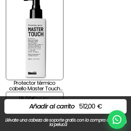
Protector térmico
cabello Master Touch
de Glossco
16,00
€
Iva inc.
Añadir al carrito
512,00
€
Llévate una cabeza de soporte gratis con la compra de
Chat
la peluca