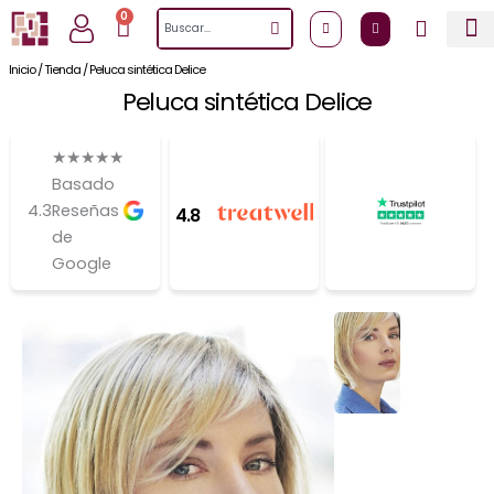
Ir
0
Cart
Search
al
contenido
Inicio
/
Tienda
/
Peluca sintética Delice
Peluca sintética Delice
★
★
★
★
★
Basado
4.3
Reseñas
4.8
de
Google