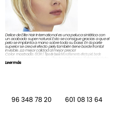
Delice de Elite Hair International es una peluca sintética con
un acabado super natural. Esto se consigue gracias a que el
pelo se implanta a mano sobre toda su base. En la parte
superior se crea el efecto piely también tiene borde frontal
invisible. ¡La mejor calidad al mejor precio!
: 613R |
Color mostrado
:Monofilamento efecto piel, borde
Tipo de base
Hecha
Fabricación:
Sintético |
Tipo de cabello:
invisible, casco confortable y elástico. |
Leer más
a mano
Si estas interesada, antes de comprar
ponte en contacto con nosotros para
decirte si la tenemos en stock
96 348 78 20
601 08 13 64