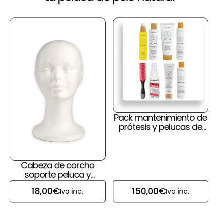
Pack mantenimiento de
prótesis y pelucas de
pelo natural y cuero
cabelludo
Cabeza de corcho
soporte peluca y
prótesis capilar
18,00
€
150,00
€
Iva inc.
Iva inc.