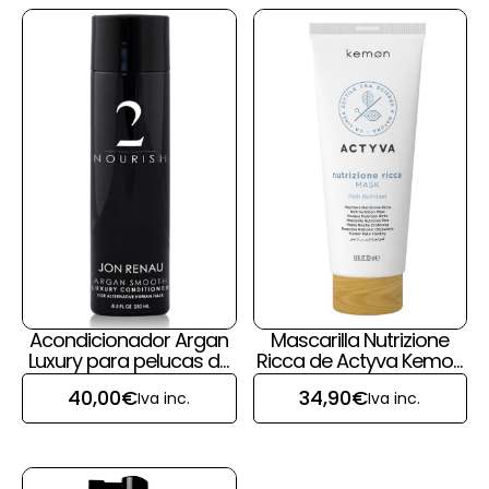
Acondicionador Argan
Mascarilla Nutrizione
Luxury para pelucas de
Ricca de Actyva Kemon
pelo natural de Jon
para pelucas y prótesis
40,00
€
34,90
€
Iva inc.
Iva inc.
Renau
capilares