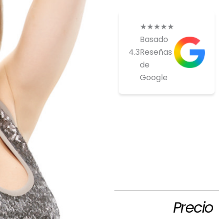
★
★
★
★
★
Basado
4.3
Reseñas
de
Google
Si estas inte
comprar ponte
nosotros par
tenemos
Precio