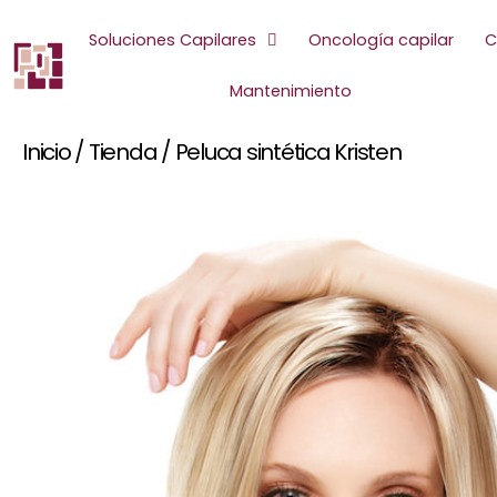
Ir
al
Soluciones Capilares
Oncología capilar
C
contenido
Mantenimiento
Inicio
/
Tienda
/
Peluca sintética Kristen