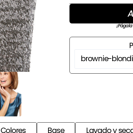
A
¡Págala
P
Colores
Base
Lavado y sec