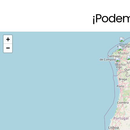
¡Podem
+
−