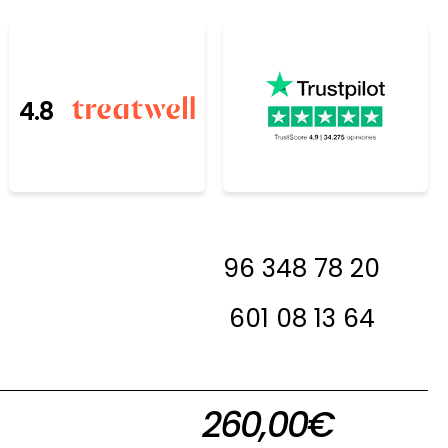
4.8
resada, antes de
96 348 78 20
 en contacto con
a decirte si la
601 08 13 64
 en stock
260,00
€