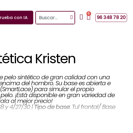
0
Search
Cart
96 348 78 20
rueba con IA
tética Kristen
e pelo sintético de gran calidad con una
 encima del hombro. Su base es abierta e
l (SmartLace) para simular el propio
 pelo. ¡Está disponible en gran variedad de
ala al mejor precio!
: Tul frontal/ Base
Tipo de base
FS8 y 4/27/30 |
Flequillo19 cm | Corona 26,7
Largos cabello:
co |
s & atrás 17,8 cm