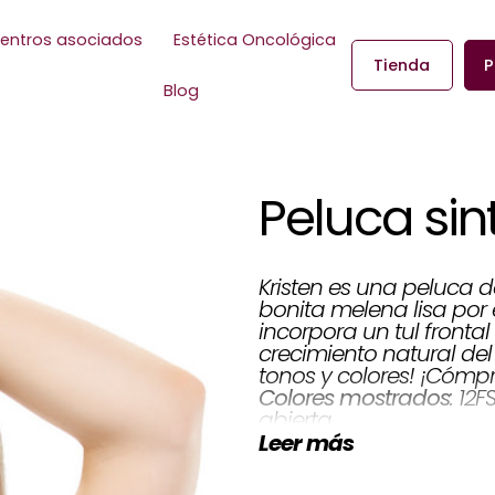
entros asociados
Estética Oncológica
Tienda
P
Blog
Peluca sin
Kristen es una peluca d
bonita melena lisa por
incorpora un tul fronta
crecimiento natural del
tonos y colores! ¡Cómpr
: 12
Colores mostrados
abierta
Sintéti
Tipo de cabello:
Leer más
cm | Nuca 8,9 cm | Lado