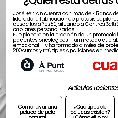
¿Quién está detrás 
José Beltrán cuenta con más de 45 años de t
liderado la fabricación de prótesis capilar
desde los años 80, situando a Centros Belt
capilares personalizadas.
Fue pionero en la creación de un protoco
pacientes oncológicos —un método que aba
emocional— y ha formado a miles de profe
200 cursos y múltiples apariciones en medio
Artículos reciente
Cómo lavar una
¿Qué tipos de
peluca de pelo
pelucas existen?
natural
¿Cómo elijo mi