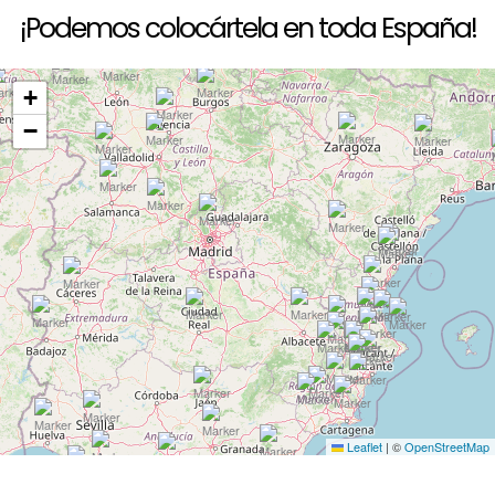
¡Podemos colocártela en toda España!
+
−
Leaflet
|
©
OpenStreetMap