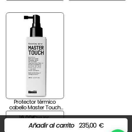
Protector térmico
cabello Master Touch
de Glossco
16,00
€
Iva inc.
Añadir al carrito
235,00
€