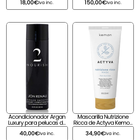
18,00
€
150,00
€
Iva inc.
Iva inc.
Acondicionador Argan
Mascarilla Nutrizione
Luxury para pelucas de
Ricca de Actyva Kemon
pelo natural de Jon
para pelucas y prótesis
40,00
€
34,90
€
Iva inc.
Iva inc.
Renau
capilares