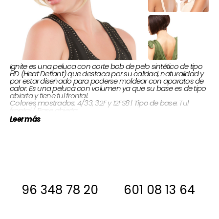
Ignite es una peluca con corte bob de pelo sintético de tipo
HD (Heat Defiant) que destaca por su calidad, naturalidad y
por estar diseñado para poderse moldear con aparatos de
calor. Es una peluca con volumen ya que su base es de tipo
abierta y tiene tul frontal.
: Tul
Tipo de base
: 4/33, 32F y 12FS8 |
Colores mostrados
frontal / Base abierta
Flequillo 20,3 cm |
Largos cabello:
Sintético |
Tipo de cabello:
Leer más
Corona 14,6 cm | Nuca 3,8 cm | Lados & atrás 13,3 cm
Si estas interesada, antes de comprar
ponte en contacto con nosotros para
decirte si la tenemos en stock
96 348 78 20
601 08 13 64