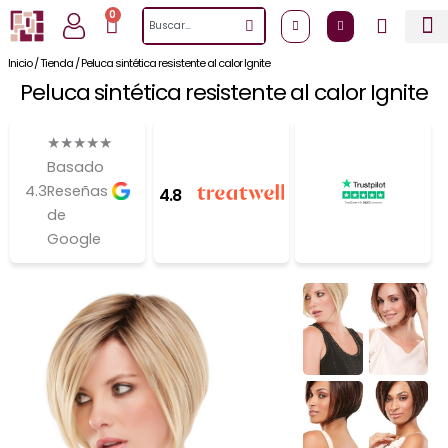
Ir
0
Cart
Search
al
contenido
Inicio
/
Tienda
/
Peluca sintética resistente al calor Ignite
Peluca sintética resistente al calor Ignite
★
★
★
★
★
Basado
4.3
Reseñas
4.8
de
Google