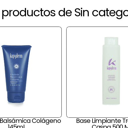
productos de Sin catego
 Balsámica Colágeno
Base Limpiante T
145ml
Caspa 500 M