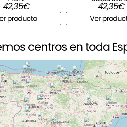
42,35
€
42,35
€
er producto
Ver produc
emos centros en toda Es