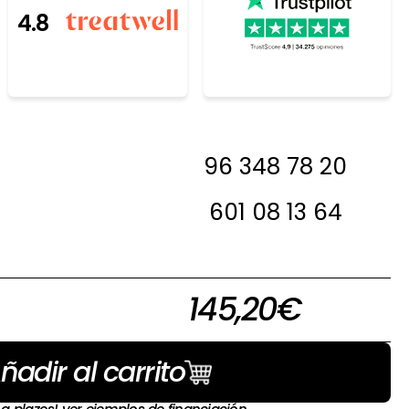
4.8
resada, antes de
96 348 78 20
 en contacto con
a decirte si la
601 08 13 64
 en stock
145,20
€
ñadir al carrito