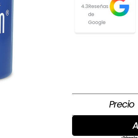
4.3
Reseñas
de
Google
Si estas inte
comprar ponte
nosotros par
tenemos
Precio
A