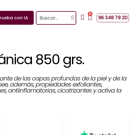
0
Search
Cart
96 348 78 20
rueba con IA
ánica 850 grs.
ante de las capas profundas de la piel y de la
osee, además, propiedades exfoliantes,
es, antiinflamatorias, cicatrizantes y activa la