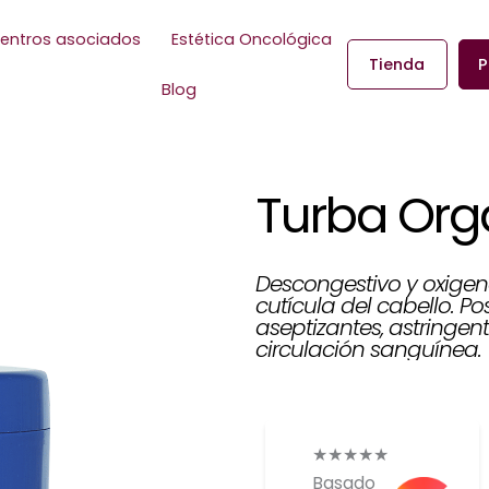
entros asociados
Estética Oncológica
Tienda
P
Blog
Turba Org
Descongestivo y oxigen
cutícula del cabello. P
aseptizantes, astringent
circulación sanguínea.
★
★
★
★
★
Basado