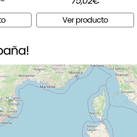
75,02
€
Ver producto
to
paña!