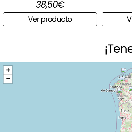
38,50
€
Ver producto
V
¡Ten
+
−