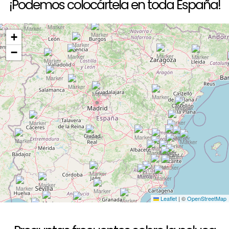
¡Podemos colocártela en toda España!
+
−
Leaflet
|
©
OpenStreetMap