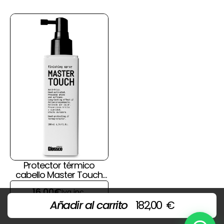
Protector térmico
cabello Master Touch
de Glossco
16,00
€
Iva inc.
Añadir al carrito
182,00
€