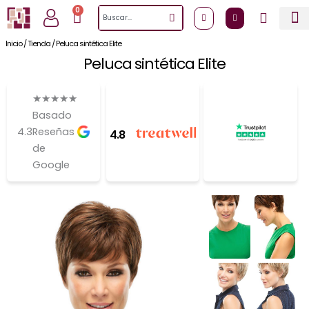
Ir
0
Cart
Search
al
contenido
Inicio
/
Tienda
/
Peluca sintética Elite
Peluca sintética Elite
★
★
★
★
★
Basado
4.3
Reseñas
4.8
de
Google