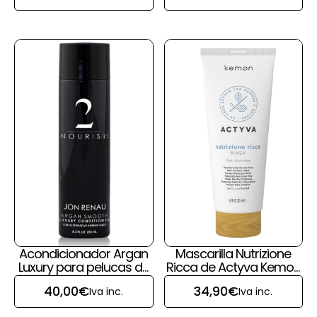
Acondicionador Argan
Mascarilla Nutrizione
Luxury para pelucas de
Ricca de Actyva Kemon
pelo natural de Jon
para pelucas y prótesis
40,00
€
34,90
€
Iva inc.
Iva inc.
Renau
capilares