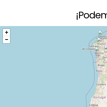
¡Podem
+
−