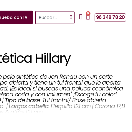
0
Search
Cart
96 348 78 20
rueba con IA
ética Hillary
e pelo sintético de Jon Renau con un corte
ipo abierta y tiene un tul frontal que le aporta
d. ¡Es ideal si buscas una peluca económica,
lena corta y con volumen! ¡Escoge tu color!
: Tul frontal/ Base abierta
Tipo de base
0 |
Flequillo 12,1 cm | Corona 17,8
Largos cabello:
co |
s & atrás 12,1 cm