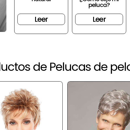
peluca?
Leer
Leer
ctos de Pelucas de pelo