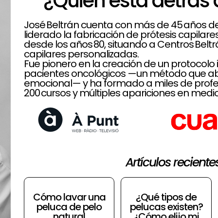
¿Quién está detrás 
José Beltrán cuenta con más de 45 años de t
liderado la fabricación de prótesis capilar
desde los años 80, situando a Centros Belt
capilares personalizadas.
Fue pionero en la creación de un protoco
pacientes oncológicos —un método que aba
emocional— y ha formado a miles de profe
200 cursos y múltiples apariciones en medio
Artículos reciente
Cómo lavar una
¿Qué tipos de
peluca de pelo
pelucas existen?
natural
¿Cómo elijo mi