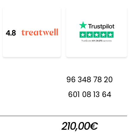
4.8
resada, antes de
96 348 78 20
 en contacto con
a decirte si la
601 08 13 64
 en stock
210,00
€