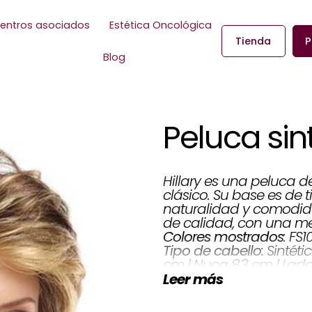
entros asociados
Estética Oncológica
Tienda
P
Blog
Peluca sint
Hillary es una peluca d
clásico. Su base es de t
naturalidad y comodida
de calidad, con una me
: FS1
Colores mostrados
Sintéti
Tipo de cabello:
cm | Nuca 8,3 cm | Lado
Leer más