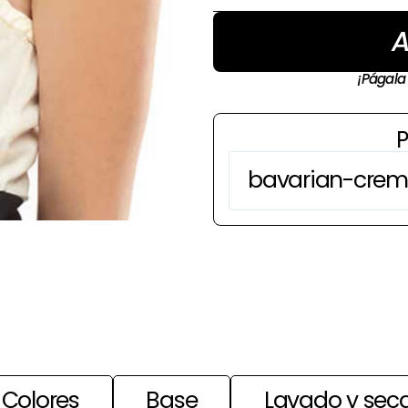
A
¡Págala
P
Colores
Base
Lavado y sec