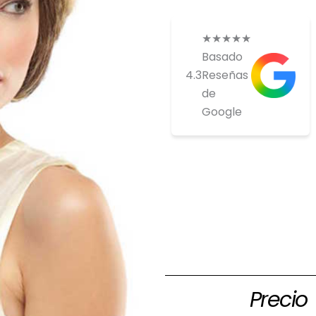
★
★
★
★
★
Basado
4.3
Reseñas
de
Google
Si estas inte
comprar ponte
nosotros par
tenemos
Precio