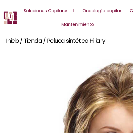
Ir
al
Soluciones Capilares
Oncología capilar
C
contenido
Mantenimiento
Inicio
/
Tienda
/
Peluca sintética Hillary