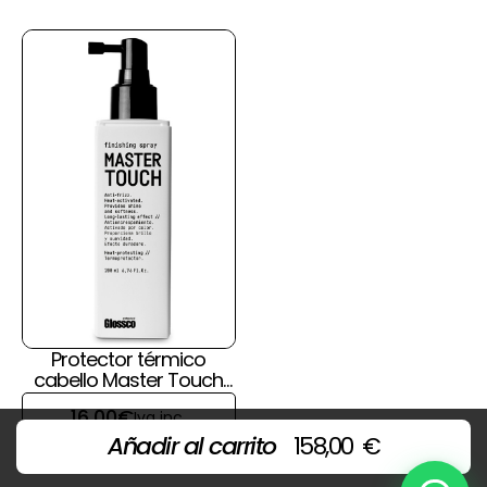
Protector térmico
cabello Master Touch
de Glossco
16,00
€
Iva inc.
Añadir al carrito
158,00
€