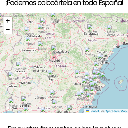
¡Podemos colocártela en toda España!
+
−
Leaflet
|
©
OpenStreetMap