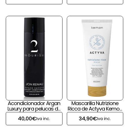
Acondicionador Argan
Mascarilla Nutrizione
Luxury para pelucas de
Ricca de Actyva Kemon
pelo natural de Jon
para pelucas y prótesis
40,00
€
34,90
€
Iva inc.
Iva inc.
Renau
capilares