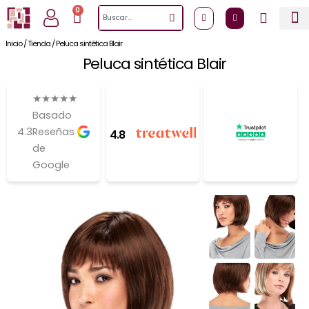
Ir
0
Cart
Search
al
contenido
Inicio
/
Tienda
/
Peluca sintética Blair
Peluca sintética Blair
★
★
★
★
★
Basado
4.3
Reseñas
4.8
de
Google