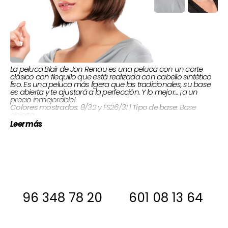
La peluca Blair de Jon Renau es una peluca con un corte
clásico con flequillo que está realizada con cabello sintético
liso. Es una peluca más ligera que las tradicionales, su base
es abierta y te ajustará a la perfección. Y lo mejor… ¡a un
precio inmejorable!
: Base
Tipo de base
: 8/32 y FS26/31 |
Colores mostrados
abierta
Flequillo 9,5 cm |
Largos cabello:
Sintético |
Tipo de cabello:
Leer más
Corona 26 cm | Nuca 7 cm | Lados & atrás 17,5 cm
Si estas interesada, antes de comprar
ponte en contacto con nosotros para
decirte si la tenemos en stock
96 348 78 20
601 08 13 64