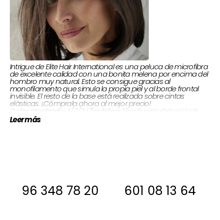
Intrigue de Elite Hair International es una peluca de microfibra
de excelente calidad con una bonita melena por encima del
hombro muy natural. Esto se consigue gracias al
monofilamento que simula la propia piel y al borde frontal
invisible. El resto de la base está realizada sobre cintas
elásticas. ¡Cómprala ahora al mejor precio!
: 4/3/2 |
Color mostrado
: Monofilamento efecto piel, borde
Tipo de base
Hecha a mano y a
Fabricación:
Sintético |
Tipo de cabello:
invisible, base abierta |
Leer más
máquina
Si estas interesada, antes de comprar
ponte en contacto con nosotros para
decirte si la tenemos en stock
96 348 78 20
601 08 13 64