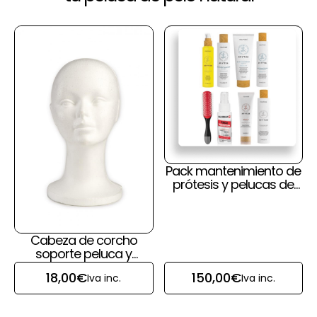
Pack mantenimiento de
prótesis y pelucas de
pelo natural y cuero
cabelludo
Cabeza de corcho
soporte peluca y
prótesis capilar
18,00
€
150,00
€
Iva inc.
Iva inc.