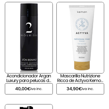
Acondicionador Argan
Mascarilla Nutrizione
Luxury para pelucas de
Ricca de Actyva Kemon
pelo natural de Jon
para pelucas y prótesis
40,00
€
34,90
€
Iva inc.
Iva inc.
Renau
capilares