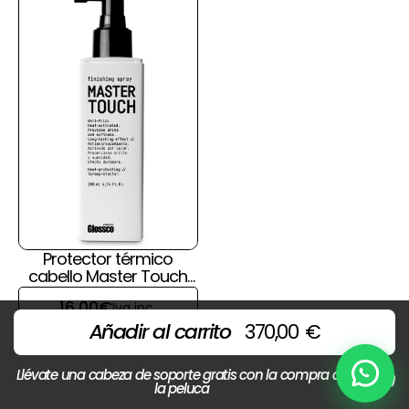
Protector térmico
cabello Master Touch
de Glossco
16,00
€
Iva inc.
Añadir al carrito
370,00
€
Llévate una cabeza de soporte gratis con la compra de
Chat
la peluca