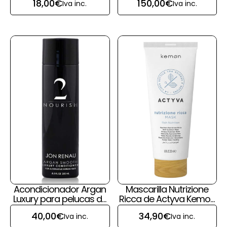
18,00
€
150,00
€
Iva inc.
Iva inc.
Acondicionador Argan
Mascarilla Nutrizione
Luxury para pelucas de
Ricca de Actyva Kemon
pelo natural de Jon
para pelucas y prótesis
40,00
€
34,90
€
Iva inc.
Iva inc.
Renau
capilares