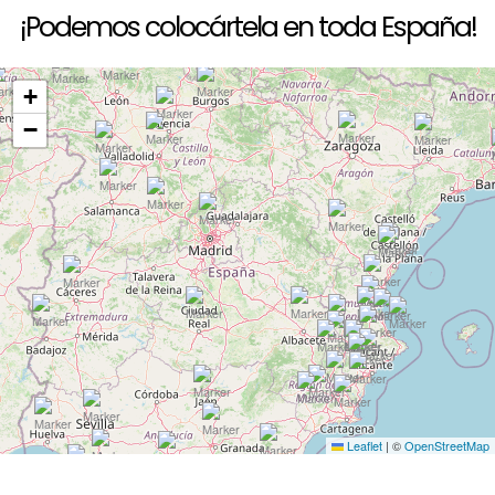
¡Podemos colocártela en toda España!
+
−
Leaflet
|
©
OpenStreetMap