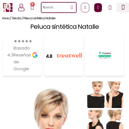
Ir
0
Cart
Search
al
contenido
Inicio
/
Tienda
/
Peluca sintética Natalie
Peluca sintética Natalie
★
★
★
★
★
Basado
4.3
Reseñas
4.8
de
Google