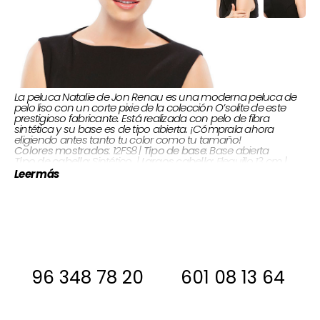
La peluca Natalie de Jon Renau es una moderna peluca de
pelo liso con un corte pixie de la colección O’solite de este
prestigioso fabricante. Está realizada con pelo de fibra
sintética y su base es de tipo abierta. ¡Cómprala ahora
eligiendo antes tanto tu color como tu tamaño!
: Base abierta
Tipo de base
: 12FS8 |
Colores mostrados
Flequillo 13 cm |
Largos cabello:
Sintético |
Tipo de cabello:
Corona 13 cm | Nuca 6,5 cm | Lados & atrás 9 – 15 cm
Leer más
Si estas interesada, antes de comprar
ponte en contacto con nosotros para
decirte si la tenemos en stock
96 348 78 20
601 08 13 64