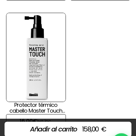
Protector térmico
cabello Master Touch
de Glossco
16,00
€
Iva inc.
Añadir al carrito
158,00
€