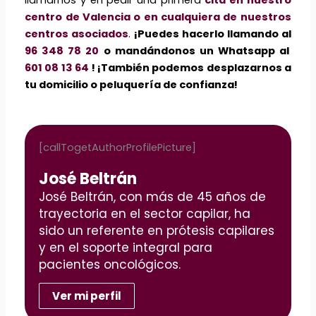
centro de Valencia o en cualquiera de nuestros
centros asociados
.
¡Puedes hacerlo llamando al
96 348 78 20
o mandándonos un Whatsapp al
601 08 13 64
! ¡También podemos desplazarnos a
tu domicilio o peluquería de confianza!
[callTogetAuthorProfilePicture]
José Beltrán
José Beltrán, con más de 45 años de
trayectoria en el sector capilar, ha
sido un referente en prótesis capilares
y en el soporte integral para
pacientes oncológicos.
Ver mi perfil