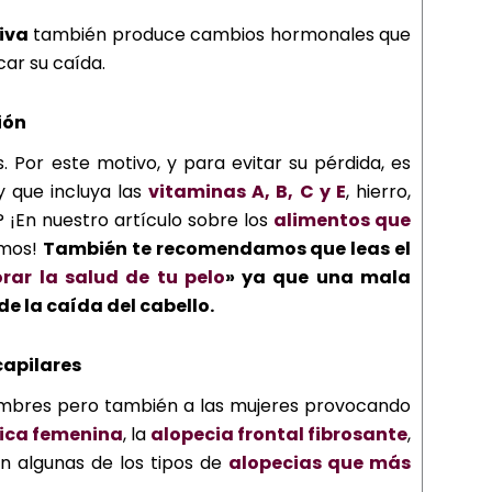
iva
también produce cambios hormonales que
car su caída.
ión
Por este motivo, y para evitar su pérdida, es
y que incluya las
vitaminas A, B, C y E
, hierro,
 ¡En nuestro artículo sobre los
alimentos que
amos!
También te recomendamos que leas el
rar la salud de tu pelo
» ya que una mala
e la caída del cabello.
capilares
hombres pero también a las mujeres provocando
ica femenina
, la
alopecia frontal fibrosante
,
n algunas de los tipos de
alopecias que más