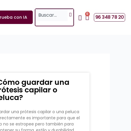
Search
0
Cart
96 348 78 20
rueba con IA
Cómo guardar una
rótesis capilar o
eluca?
rdar una prótesis capilar o una peluca
rectamente es importante para que el
o no se estropee pero también para
tener su forma, estilo y durabilidad.