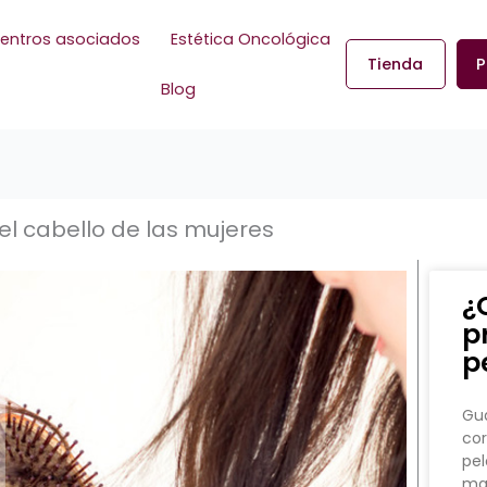
entros asociados
Estética Oncológica
Tienda
P
Blog
el cabello de las mujeres
¿
p
p
Gua
cor
pel
man