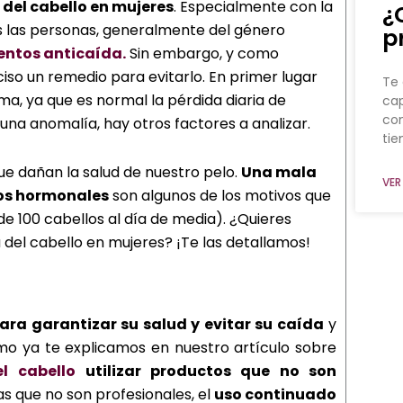
 del cabello en mujeres
. Especialmente con la
¿
s las personas, generalmente del género
p
entos anticaída.
Sin embargo, y como
iso un remedio para evitarlo. En primer lugar
Te 
a, ya que es normal la pérdida diaria de
cap
co
una anomalía, hay otros factores a analizar.
ti
ue dañan la salud de nuestro pelo.
Una mala
VER
ios hormonales
son algunos de los motivos que
 100 cabellos al día de media). ¿Quieres
 del cabello en mujeres? ¡Te las detallamos!
para garantizar su salud y evitar su caída
y
o ya te explicamos en nuestro artículo sobre
l cabello
utilizar productos que no son
s que no son profesionales, el
uso continuado