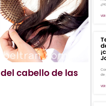
¿Ha
VER
T
d
¡
J
del cabello de las
Con
de 
VER